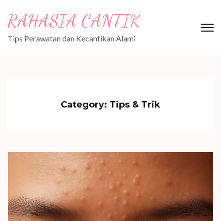
Skip
RAHASIA CANTIK
to
content
Tips Perawatan dan Kecantikan Alami
(Press
Enter)
Category:
Tips & Trik