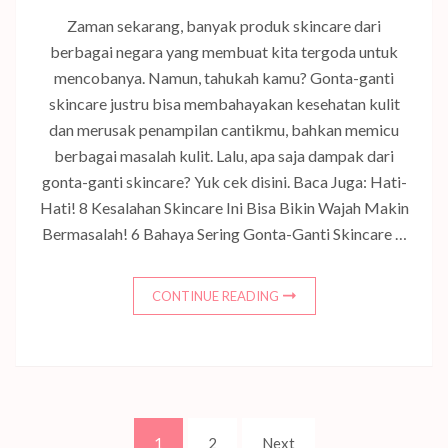
Zaman sekarang, banyak produk skincare dari
berbagai negara yang membuat kita tergoda untuk
mencobanya. Namun, tahukah kamu? Gonta-ganti
skincare justru bisa membahayakan kesehatan kulit
dan merusak penampilan cantikmu, bahkan memicu
berbagai masalah kulit. Lalu, apa saja dampak dari
gonta-ganti skincare? Yuk cek disini. Baca Juga: Hati-
Hati! 8 Kesalahan Skincare Ini Bisa Bikin Wajah Makin
Bermasalah! 6 Bahaya Sering Gonta-Ganti Skincare …
CONTINUE READING
Posts
Page
Page
1
2
Next