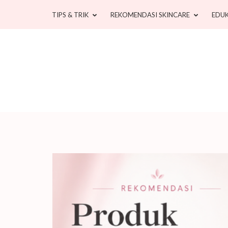
Skip
TIPS & TRIK
REKOMENDASI SKINCARE
EDUK
to
content
(Press
Enter)