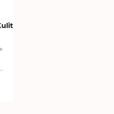
ulit
ah
 …