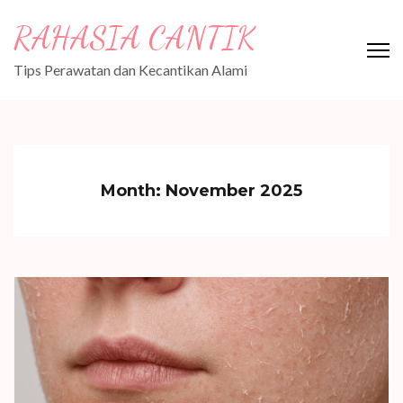
Skip
RAHASIA CANTIK
to
content
Tips Perawatan dan Kecantikan Alami
(Press
Enter)
Month:
November 2025