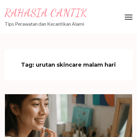
Skip
RAHASIA CANTIK
to
content
Tips Perawatan dan Kecantikan Alami
(Press
Enter)
Tag:
urutan skincare malam hari