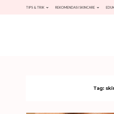
Skip
TIPS & TRIK
REKOMENDASI SKINCARE
EDUK
to
content
(Press
Enter)
Tag:
ski