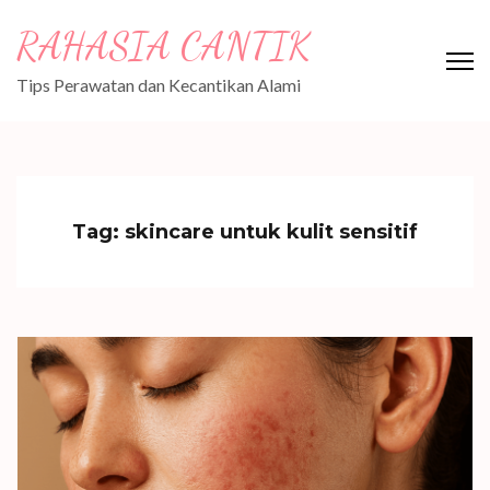
Skip
RAHASIA CANTIK
to
content
Tips Perawatan dan Kecantikan Alami
(Press
Enter)
Tag:
skincare untuk kulit sensitif