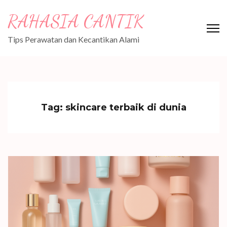
Skip
RAHASIA CANTIK
to
content
Tips Perawatan dan Kecantikan Alami
(Press
Enter)
Tag:
skincare terbaik di dunia