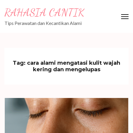
Skip
RAHASIA CANTIK
to
content
Tips Perawatan dan Kecantikan Alami
(Press
Enter)
Tag:
cara alami mengatasi kulit wajah
kering dan mengelupas